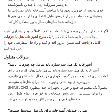
دردسر سروکله زدن با چندین تامین‌کننده.
خدمات پس از فروش: تعهد ما با ساخت آشپزخانه پایان نمی‌یابد. ما
پشتیبانی و خدمات پس از فروش قابل اعتمادی را ارائه می‌دهیم تا
آشپزخانه شما سال‌های سال بدون مشکل کار کند.
اگر قصد دارید یک پروژه هتل با خدمات منتخب کاملاً جدید راه‌اندازی کنید،
ما اینجا هستیم تا به شما کمک کنیم!
یک طرح آشپزخانه هتل با جزئیات
کامل دریافت کنید
همین امروز اقدام کنید و راه‌حل سفارشی خود را
دریافت کنید.
سوالات متداول
آشپزخانه یک هتل سه ستاره باید شامل چه چیزهایی باشد؟
آشپزخانه یک هتل سه ستاره باید شامل بخش‌های کاربردی برای
آماده‌سازی غذا، پخت و پز گرم، نگهداری در یخچال، شستشوی ظرف،
سرویس‌های بهداشتی و تهویه باشد. برای هتل‌های متوسط،
SHINELONG معمولاً یک مجموعه جمع و جور با تجهیزات چند منظوره
را برای پشتیبانی از سرویس صبحانه، غذاخوری در تمام طول روز،
کافه‌های لابی و سرویس اتاق محدود توصیه می‌کند.
بهترین چیدمان آشپزخانه برای یک هتل متوسط ​​چیست؟