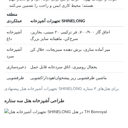
هستند؛ محیط کاری ایمن و راحت را تضمین می‌کنند.
منطقه
تجهیزات آشپزخانه SHINELONG
عملکردی
اجاق گاز ۷۰۰/۹۰۰، فر ترکیبی ۲۰ سینی، بخارپز،
آشپزخانه
سرخ‌کن، ماهیتابه سایز بزرگ
داغ
میز آماده سازی، برش دهنده سبزیجات، خلال کن
آشپزخانه
سرد
یخچال رومیزی، اتاق سردخانه قابل حمل
ذخیره‌سازی
ماشین ظرفشویی زیر پیشخوان/هوددار/کشویی
ظرفشویی
تجهیزات آشپزخانه هتل پیشنهادی SHINELONG برای هتل‌های ۳ ستاره
طراحی آشپزخانه هتل سه ستاره