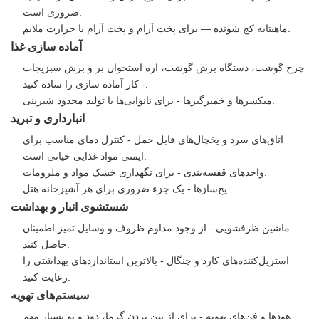
ضروری است.
ماهیتابه کج شونده — برای پخت آرام و پخت آرام با حرارت ملایم.
آماده سازی غذا
چرخ گوشت، دستگاه برش گوشت، اره استخوان بر و برش سبزیجات
- کار آماده سازی را ساده کنید.
میکسرها و خمیرگیرها - برای نانوایی‌ها یا تولید محدود شیرینی.
انبارداری و تبرید
اتاق‌های سرد و یخچال‌های قابل حمل - کنترل دمای مناسب برای
ایمنی مواد غذایی حیاتی است.
واحدهای قفسه‌بندی - برای نگهداری خشک مواد و ملزومات.
یخ‌سازها - یک جزء ضروری برای هر آشپزخانه هتل.
شستشوی انبار و بهداشت
ماشین ظرفشویی - از وجود مداوم ظروف و وسایل تمیز اطمینان
حاصل کنید.
استریل‌کننده‌های کارد و چنگال - بالاترین استانداردهای بهداشتی را
رعایت کنید.
سیستم‌های تهویه
هودها و فن‌های تهویه - برای از بین بردن گرما، دود و بو بسیار مهم