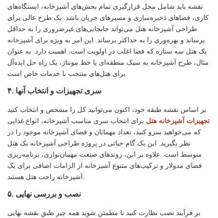
نقشه باید شامل محل قرارگیری تمام بخش‌های آشپزخانه، ایستگاه‌های
کاری، فضاهای ذخیره‌سازی و مسیرهای جریان باشد. یک طرح عالی برای
طراحی آشپزخانه هتل می‌تواند جابجایی‌های غیرضروری را به حداقل
برساند و بهره‌وری را به حداکثر برساند. این امر به ویژه برای آشپزخانه
یک هتل سه ستاره که فضا اغلب در اولویت است، اهمیت دارد. به عنوان
مثال، طرح آشپزخانه به سبک منطقه‌ای یا خط مونتاژ، یک راه حل ایده‌آل
برای هتل‌های منتخب با خدمات خاص است.
۴. سری تجهیزات و انتخاب آنها
بر اساس نقشه طبقه خود، اکنون می‌توانید کل را مشخص و انتخاب کنید
تجهیزات آشپزخانه هتل
برای انتخاب سری مناسب آشپزخانه، انواع غذایی
که می‌خواهید سرو کنید، تعداد مهمانان و فضای آشپزخانه موجود را در
نظر بگیرید. این یک گام حیاتی در پروژه طراحی آشپزخانه یک هتل
متوسط ​​است. علاوه بر این، روندهای صنعت مهمان‌نوازی، برنامه‌ریزی
فضای مدولار و ترکیب‌های متنوع آشپزخانه از الزامات اضافی برای یک
آشپزخانه راحت هتل هستند.
۵. نصب و بررسی نهایی
بر فرآیند نصب نظارت کنید تا مطمئن شوید همه چیز طبق نقشه نهایی