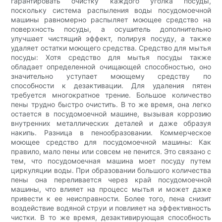
гарантировать очистку каждого уголка посуды,
поскольку система распыления воды посудомоечной
машины равномерно распыляет моющее средство на
поверхность посуды, а осушитель дополнительно
улучшает чистящий эффект, полируя посуду, а также
удаляет остатки моющего средства. Средство для мытья
посуды: Хотя средство для мытья посуды также
обладает определенной очищающей способностью, оно
значительно уступает моющему средству по
способности к дезактивации. Для удаления пятен
требуется многократное трение. Большое количество
пены трудно быстро очистить. В то же время, она легко
остается в посудомоечной машине, вызывая коррозию
внутренних металлических деталей и даже образуя
накипь. Разница в пенообразовании. Коммерческое
моющее средство для посудомоечной машины: Как
правило, мало пены или совсем не пенится. Это связано с
тем, что посудомоечная машина моет посуду путем
циркуляции воды. При образовании большого количества
пены она переливается через край посудомоечной
машины, что влияет на процесс мытья и может даже
привести к ее неисправности. Более того, пена снизит
воздействие водяной струи и повлияет на эффективность
чистки. В то же время, дезактивирующая способность