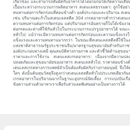
เกี่ยวข้อง และสามารถสัมผัสกับอาหารได้โดยไม่ก่อให้เกิดความเส
เปื้อนระหว่างกระบวนการผลิตอาหาร สเตนเลสธรรมดา: ถูกใช้อย่า
ทนทานต่อการกัดกร่อนที่ค่อนข้างต่ำ องค์ประกอบและปริมาณ สเตนเล
เช่น ปริมาณตะกั่วในสเตนเลสสตีล 304 เกรดอาหารต่ำกว่าสเตนเลสสต
ความทนทานต่อการกัดกร่อน แต่ปริมาณสารอันตรายก็ไม่ได้เข้ม
ต่อกรดและด่างที่ใช้กันทั่วไปในกระบวนการแปรรูปอาหารได้ ขณะเด
ลทั่วไป: แม้ว่าจะมีความทนทานต่อการกัดกร่อนและความแข็งแรงในระ
แข็งแรงและความทนทานมากกว่า ในขณะที่สเตนเลสสตีลที่ใช้ใ
แห่งชาติสาธารณรัฐประชาชนจีน/มาตรฐานสุขอนามัยสำหรับภาชนะแ
องค์ประกอบทางเคมี คุณสมบัติทางกายภาพ และตัวชี้วัดด้านสุขอ
ราคาและการใช้งาน สเตนเลสเกรดอาหาร: เนื่องจากมีความปลอดภั
ปลอดภัยและสุขอนามัยของอาหาร สเตนเลสทั่วไป: ราคาค่อนข้างต
เตนเลสเกรดทางการแพทย์จำเป็นต้องสัมผัสกับร่างกายมนุษย์ จึงให้ค
ใดๆ ดังนั้นต้นทุนวัสดุจึงสูงกว่าสเตนเลสสตีลทั่วไปประเภทเดียว
เกรดอาหารในปริมาณมากในฐานะอุปกรณ์จัดเลี้ยง การแบ่งปันเรื่องคร
ข้อความส่วนตัวมาหาเราเพื่อรับส่วนลดพิเศษอย่างเป็นทางการได้