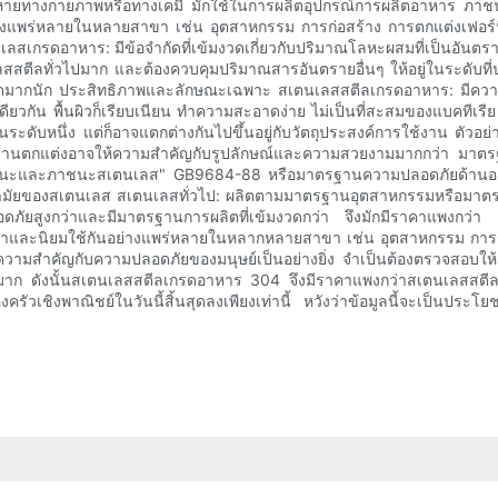
ียหายทางกายภาพหรือทางเคมี มักใช้ในการผลิตอุปกรณ์การผลิตอาหาร ภาชน
งแพร่หลายในหลายสาขา เช่น อุตสาหกรรม การก่อสร้าง การตกแต่งเฟอร์น
สเกรดอาหาร: มีข้อจำกัดที่เข้มงวดเกี่ยวกับปริมาณโลหะผสมที่เป็นอันตราย
ีลทั่วไปมาก และต้องควบคุมปริมาณสารอันตรายอื่นๆ ให้อยู่ในระดับที่ปลอด
งวดมากนัก ประสิทธิภาพและลักษณะเฉพาะ สเตนเลสสตีลเกรดอาหาร: มีควา
ียวกัน พื้นผิวก็เรียบเนียน ทำความสะอาดง่าย ไม่เป็นที่สะสมของแบคทีเร
ดับหนึ่ง แต่ก็อาจแตกต่างกันไปขึ้นอยู่กับวัตถุประสงค์การใช้งาน ตัวอ
นงานตกแต่งอาจให้ความสำคัญกับรูปลักษณ์และความสวยงามมากกว่า มาต
ละภาชนะสเตนเลส" GB9684-88 หรือมาตรฐานความปลอดภัยด้านอาหารอื่นๆ 
นามัยของสเตนเลส สเตนเลสทั่วไป: ผลิตตามมาตรฐานอุตสาหกรรมหรือมาตร
ยสูงกว่าและมีมาตรฐานการผลิตที่เข้มงวดกว่า จึงมักมีราคาแพงกว่า แ
่ำและนิยมใช้กันอย่างแพร่หลายในหลากหลายสาขา เช่น อุตสาหกรรม การก่
วามสำคัญกับความปลอดภัยของมนุษย์เป็นอย่างยิ่ง จำเป็นต้องตรวจสอบให้แน่ใ
กันมาก ดังนั้นสเตนเลสสตีลเกรดอาหาร 304 จึงมีราคาแพงกว่าสเตนเลสสตีล
ัวเชิงพาณิชย์ในวันนี้สิ้นสุดลงเพียงเท่านี้ หวังว่าข้อมูลนี้จะเป็นประ