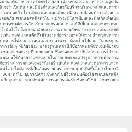
ะบนโต๊ะอาหาร เครื่องครัว ฯลฯ เพื่อให้แน่ใจว่าอาหารจะไม่ถูกปน
ิเจอร์ เป็นต้น และมีข้อกำหนดเกี่ยวกับปริมาณโลหะหนักและความ
 เช่น ตะกั่ว โครเมียม และแคดเมียม เพื่อความปลอดภัย ยกตัวอย่าง
ภัย สเตนเลสสตีลทั่วไป: แม้ว่าจะมีโครเมียมและนิกเกิลเพื่อเพิ่ม
มทนทานต่อการกัดกร่อน ทนกรดและด่างได้ดีเยี่ยม และสามารถทน
ีย จึงมั่นใจได้ถึงสุขอนามัยและความปลอดภัยของอาหาร สเตนเลสสตี
ย่างเช่น สเตนเลสสตีลที่ใช้ในงานก่อสร้างอาจให้ความสำคัญกับความ
รฐานการใช้งาน สเตนเลสเกรดอาหาร: ต้องเป็นไปตาม "มาตรฐาน
ที่เกี่ยวข้อง มาตรฐานเหล่านี้มีข้อกำหนดที่ชัดเจนเกี่ยวกับ
ฐานอุตสาหกรรมที่แตกต่างกัน ซึ่งอาจแตกต่างกันไปตามการใช้งาน
ต่นิยมใช้กันอย่างแพร่หลายในการผลิตและแปรรูปอาหารเพื่อความ
อสร้าง การตกแต่งเฟอร์นิเจอร์ เป็นต้น สเตนเลสเกรดอาหารและส
จว่าไม่มีสารที่เป็นอันตรายต่อร่างกายมนุษย์เกิดขึ้นไม่ว่าในกรณี
 304 ทั่วไป อุปกรณ์ครัวเชิงพาณิชย์จึงจำเป็นต้องใช้สเตนเลสสตีล
โยชน์กับทุกท่าน หากท่านต้องการอุปกรณ์ครัวเชิงพาณิชย์ สามารถส่ง