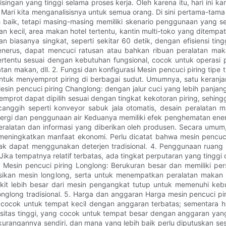
isingan yang tinggi selama proses kerja. Oleh karena itu, hari ini 
? Mari kita menganalisisnya untuk semua orang. Di sini pertama-tama
 baik, tetapi masing-masing memiliki skenario penggunaan yang ses
oran kecil, area makan hotel tertentu, kantin multi-toko yang dite
 biasanya singkat, seperti sekitar 60 detik, dengan efisiensi ting
enerus, dapat mencuci ratusan atau bahkan ribuan peralatan maka
ertentu sesuai dengan kebutuhan fungsional, cocok untuk operasi p
latan makan, dll. 2. Fungsi dan konfigurasi Mesin pencuci piring ti
tuk menyemprot piring di berbagai sudut. Umumnya, satu keranjan
sin pencuci piring Changlong: dengan jalur cuci yang lebih panjang d
n semprot dapat dipilih sesuai dengan tingkat kekotoran piring, seh
nggih seperti konveyor sabuk jala otomatis, desain peralatan maka
nergi dan penggunaan air Keduanya memiliki efek penghematan ener
peralatan dan informasi yang diberikan oleh produsen. Secara umum
meningkatkan manfaat ekonomi. Perlu dicatat bahwa mesin pencuci 
k dapat menggunakan deterjen tradisional. 4. Penggunaan ruang M
t. Jika tempatnya relatif terbatas, ada tingkat perputaran yang tin
 Mesin pencuci piring Longlong: Berukuran besar dan memiliki pe
n mesin longlong, serta untuk menempatkan peralatan makan yang
dikit lebih besar dari mesin pengangkat tutup untuk memenuhi keb
longlong tradisional. 5. Harga dan anggaran Harga mesin pencuci pi
 cocok untuk tempat kecil dengan anggaran terbatas; sementara har
sitas tinggi, yang cocok untuk tempat besar dengan anggaran yan
ekurangannya sendiri, dan mana yang lebih baik perlu diputuskan s