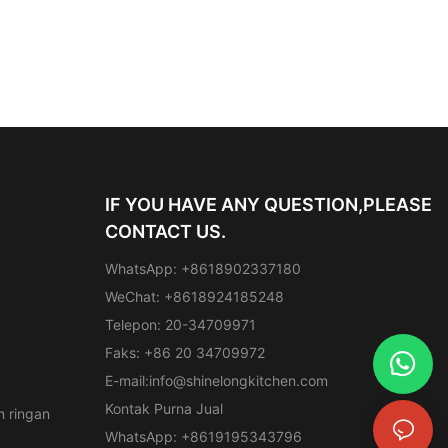
IF YOU HAVE ANY QUESTION,PLEASE
CONTACT US.
WhatsApp: +8618902337180
WeChat: +8618924185248
Telepon: 20-34709971
Faks: +86 20 34709972
E-mail:
info@shinelongkitchen.com
Kontak Purna Jual
 ringan
WhatsApp: +8619195343796