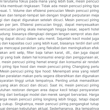
kami terutama fokus pada mana yang lebih baik, mesin pencuci
 kita membuat ringkasan: Tidak ada mesin pencuci piring tipe
uai. 1. Volume dan efisiensi pencucian Mesin pencuci piring
mpatkan dan tempat-tempat lain dengan tingkat perputaran meja
gi dan dapat digunakan setelah dicuci. Mesin pencuci piring
n per jam. Efisiensi pencucian tinggi, dapat menyesuaikan
encucian piring skala menengah hingga besar, seperti hotel
pe tudung: biasanya dilengkapi dengan lengan semprot atas dan
g dapat dicuci dalam satu menit. Sejumlah kecil model juga
an kapasitas cuci yang lebih kuat, biasanya terdiri dari unit
ingga mencapai perakitan yang fleksibel dan meningkatkan efek
n anti selip, filter baja tahan karat, dll., dan juga dapat
gi yang baik dalam hal konsumsi energi dan penggunaan air,
, mesin pencuci piring hemat energi dan konsumsi air rendah
piring tipe hood dan mesin pencuci piring Changlong perlu
esin pencuci piring tipe hood: Menempati area yang relatif
ggi dan peralatan makan perlu segera dibersihkan dan digunakan
rsyaratan tinggi untuk tempatnya. Penting untuk memastikan
 akan dicuci dan dicuci. Saat ini, mesin pencuci piring
utuhan restoran dengan area dapur kecil tetapi persyaratan
ring dari berbagai model dan merek sangat bervariasi. Harga
ga mesin pencuci piring longlong lebih tinggi, tetapi dapat
g cukup. Singkatnya, mesin pencuci piring pengangkat tutup
esuai dengan kebutuhan aktual. Sederhananya, jika tempatnya