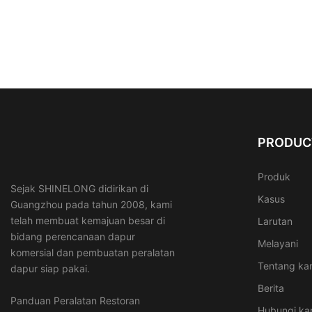
PRODUC
Produk
Sejak SHINELONG didirikan di
Kasus
Guangzhou pada tahun 2008, kami
telah membuat kemajuan besar di
Larutan
bidang perencanaan dapur
Melayani
komersial dan pembuatan peralatan
Tentang ka
dapur siap pakai.
Berita
Panduan Peralatan Restoran
Hubungi ka