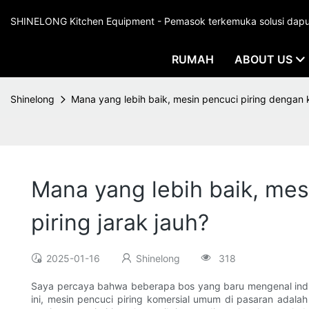
SHINELONG Kitchen Equipment - Pemasok terkemuka solusi dapur 
RUMAH
ABOUT US
Shinelong
Mana yang lebih baik, mesin pencuci piring dengan k
Mana yang lebih baik, mes
piring jarak jauh?
2025-01-16
Shinelong
318
Saya percaya bahwa beberapa bos yang baru mengenal indust
ini, mesin pencuci piring komersial umum di pasaran adalah