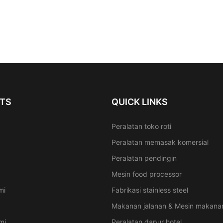
TS
QUICK LINKS
Peralatan toko roti
Peralatan memasak komersial
Peralatan pendingin
Mesin food processor
mi
Fabrikasi stainless steel
Makanan jalanan & Mesin makanan
mi
Peralatan dapur hotel