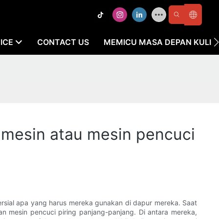
ICE
CONTACT US
MEMICU MASA DEPAN KULIN
 mesin atau mesin pencuci
ersial apa yang harus mereka gunakan di dapur mereka. Saat
dan mesin pencuci piring panjang-panjang. Di antara mereka,