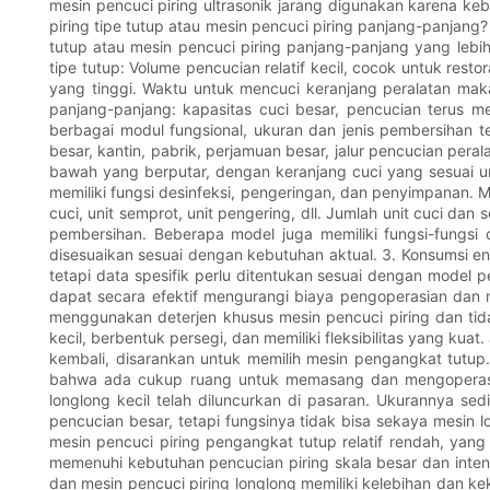
mesin pencuci piring ultrasonik jarang digunakan karena keb
piring tipe tutup atau mesin pencuci piring panjang-panjang
tutup atau mesin pencuci piring panjang-panjang yang lebih
tipe tutup: Volume pencucian relatif kecil, cocok untuk rest
yang tinggi. Waktu untuk mencuci keranjang peralatan makan
panjang-panjang: kapasitas cuci besar, pencucian terus m
berbagai modul fungsional, ukuran dan jenis pembersihan t
besar, kantin, pabrik, perjamuan besar, jalur pencucian pera
bawah yang berputar, dengan keranjang cuci yang sesuai un
memiliki fungsi desinfeksi, pengeringan, dan penyimpanan. Me
cuci, unit semprot, unit pengering, dll. Jumlah unit cuci da
pembersihan. Beberapa model juga memiliki fungsi-fungsi ca
disesuaikan sesuai dengan kebutuhan aktual. 3. Konsumsi e
tetapi data spesifik perlu ditentukan sesuai dengan model 
dapat secara efektif mengurangi biaya pengoperasian dan 
menggunakan deterjen khusus mesin pencuci piring dan tida
kecil, berbentuk persegi, dan memiliki fleksibilitas yang kua
kembali, disarankan untuk memilih mesin pengangkat tutup.
bahwa ada cukup ruang untuk memasang dan mengoperasika
longlong kecil telah diluncurkan di pasaran. Ukurannya se
pencucian besar, tetapi fungsinya tidak bisa sekaya mesin 
mesin pencuci piring pengangkat tutup relatif rendah, yang
memenuhi kebutuhan pencucian piring skala besar dan inten
dan mesin pencuci piring longlong memiliki kelebihan dan k