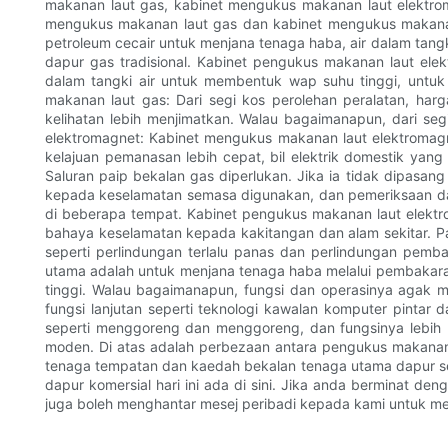
makanan laut gas, kabinet mengukus makanan laut elektro
mengukus makanan laut gas dan kabinet mengukus makana
petroleum cecair untuk menjana tenaga haba, air dalam tang
dapur gas tradisional. Kabinet pengukus makanan laut el
dalam tangki air untuk membentuk wap suhu tinggi, untu
makanan laut gas: Dari segi kos perolehan peralatan, ha
kelihatan lebih menjimatkan. Walau bagaimanapun, dari s
elektromagnet: Kabinet mengukus makanan laut elektromag
kelajuan pemanasan lebih cepat, bil elektrik domestik yang
Saluran paip bekalan gas diperlukan. Jika ia tidak dipasang
kepada keselamatan semasa digunakan, dan pemeriksaan da
di beberapa tempat. Kabinet pengukus makanan laut elektr
bahaya keselamatan kepada kakitangan dan alam sekitar. P
seperti perlindungan terlalu panas dan perlindungan pemb
utama adalah untuk menjana tenaga haba melalui pembaka
tinggi. Walau bagaimanapun, fungsi dan operasinya agak
fungsi lanjutan seperti teknologi kawalan komputer pintar 
seperti menggoreng dan menggoreng, dan fungsinya lebih 
moden. Di atas adalah perbezaan antara pengukus makanan
tenaga tempatan dan kaedah bekalan tenaga utama dapur sed
dapur komersial hari ini ada di sini. Jika anda berminat 
juga boleh menghantar mesej peribadi kepada kami untuk me