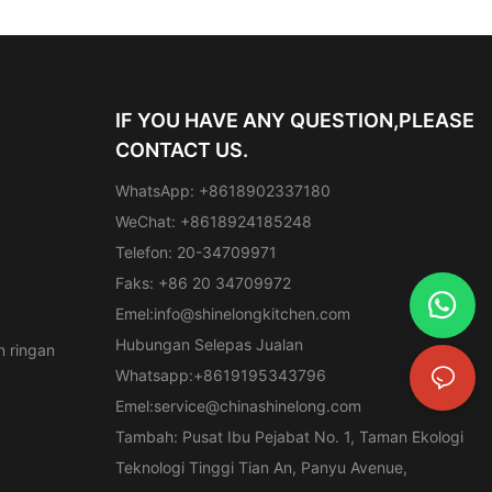
IF YOU HAVE ANY QUESTION,PLEASE
CONTACT US.
WhatsApp: +8618902337180
WeChat: +8618924185248
Telefon: 20-34709971
Faks: +86 20 34709972
Emel:
info@shinelongkitchen.com
Hubungan Selepas Jualan
 ringan
Whatsapp:+8619195343796
Emel:
service@chinashinelong.com
Tambah: Pusat Ibu Pejabat No. 1, Taman Ekologi
Teknologi Tinggi Tian An, Panyu Avenue,