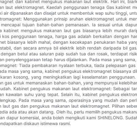
magnet dan kabinet mengukus makanan laut elektrik. Hari ini, b
n laut elektromagnet. Kaedah penggunaan tenaga Gas kabinet me
ki air dipanaskan dan disejat untuk membentuk wap suhu tinggi, u
ektromagnet: Menggunakan prinsip aruhan elektromagnet untuk me
k mencapai tujuan bahan-bahan pemanasan. Ia sesuai untuk dapu
rga kabinet mengukus makanan laut gas biasanya lebih murah da
egi kos penggunaan tenaga, harga gas adalah berkaitan dengan h
net biasanya lebih mahal, dengan kecekapan penukaran haba yang 
 stabil, dan secara amnya bil elektrik lebih rendah daripada bil g
 dengan betul atau saluran paip sudah tua dan rosak, terdapat risi
n penyelenggaraan tetap harus dijalankan. Pada masa yang sama, 
omagnet: Tiada pembakaran nyalaan terbuka, tiada pelepasan gas
ada masa yang sama, kabinet pengukus elektromagnet biasanya dil
akaran kosong, yang meningkatkan lagi keselamatan penggunaan. C
ran gas untuk memanaskan bahan-bahan, yang mempunyai kelebiha
 mudah. Kabinet pengukus makanan laut elektromagnet: Sebagai t
dan kawalan suhu yang tepat. Selain itu, kabinet pengukus elektr
lengkap. Pada masa yang sama, operasinya yang mudah dan perli
 laut gas dan pengukus makanan laut elektromagnet. Pilihan seb
ia ada atau akan datang. Oleh itu, perlu memilih pengukus makana
dengan dapur komersial, anda boleh mengikuti kami SHINELONG. Sud
ndapatkan diskaun istimewa rasmi.