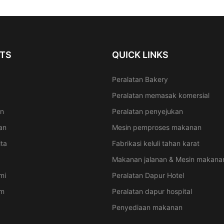
TS
QUICK LINKS
Peralatan Bakery
Peralatan memasak komersial
an
Peralatan penyejukan
an
Mesin pemproses makanan
ita
Fabrikasi keluli tahan karat
Makanan jalanan & Mesin makanan
mi
Peralatan Dapur Hotel
im
Peralatan dapur hospital
Penyediaan makanan