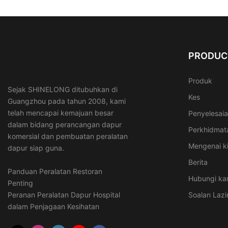
PRODUC
Produk
Sejak SHINELONG ditubuhkan di
Kes
Guangzhou pada tahun 2008, kami
telah mencapai kemajuan besar
Penyelesai
dalam bidang perancangan dapur
Perkhidmat
komersial dan pembuatan peralatan
Mengenai k
dapur siap guna.
Berita
Panduan Peralatan Restoran
Hubungi ka
Penting
Peranan Peralatan Dapur Hospital
Soalan Laz
dalam Penjagaan Kesihatan