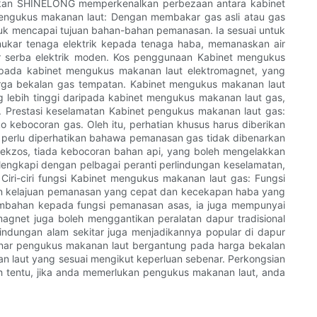
iarkan SHINELONG memperkenalkan perbezaan antara kabinet
ngukus makanan laut: Dengan membakar gas asli atau gas
ntuk mencapai tujuan bahan-bahan pemanasan. Ia sesuai untuk
nukar tenaga elektrik kepada tenaga haba, memanaskan air
r serba elektrik moden. Kos penggunaan Kabinet mengukus
ripada kabinet mengukus makanan laut elektromagnet, yang
arga bekalan gas tempatan. Kabinet mengukus makanan laut
lebih tinggi daripada kabinet mengukus makanan laut gas,
as. Prestasi keselamatan Kabinet pengukus makanan laut gas:
ko kebocoran gas. Oleh itu, perhatian khusus harus diberikan
perlu diperhatikan bahawa pemanasan gas tidak dibenarkan
 ekzos, tiada kebocoran bahan api, yang boleh mengelakkan
engkapi dengan pelbagai peranti perlindungan keselamatan,
iri-ciri fungsi Kabinet mengukus makanan laut gas: Fungsi
n kelajuan pemanasan yang cepat dan kecekapan haba yang
ambahan kepada fungsi pemanasan asas, ia juga mempunyai
omagnet juga boleh menggantikan peralatan dapur tradisional
ndungan alam sekitar juga menjadikannya popular di dapur
enar pengukus makanan laut bergantung pada harga bekalan
n laut yang sesuai mengikut keperluan sebenar. Perkongsian
ah tentu, jika anda memerlukan pengukus makanan laut, anda