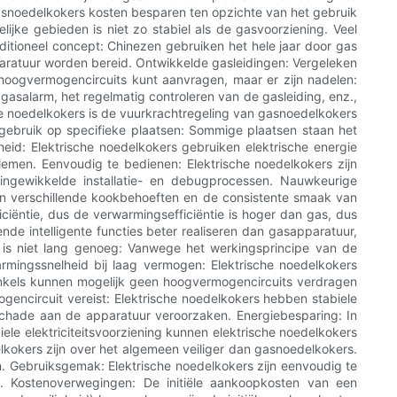
 gasnoedelkokers kosten besparen ten opzichte van het gebruik
jke gebieden is niet zo stabiel als de gasvoorziening. Veel
itioneel concept: Chinezen gebruiken het hele jaar door gas
ratuur worden bereid. Ontwikkelde gasleidingen: Vergeleken
hoogvermogencircuits kunt aanvragen, maar er zijn nadelen:
 gasalarm, het regelmatig controleren van de gasleiding, enz.,
he noedelkokers is de vuurkrachtregeling van gasnoedelkokers
gebruik op specifieke plaatsen: Sommige plaatsen staan ​​het
eid: Elektrische noedelkokers gebruiken elektrische energie
emen. Eenvoudig te bedienen: Elektrische noedelkokers zijn
gewikkelde installatie- en debugprocessen. Nauwkeurige
n verschillende kookbehoeften en de consistente smaak van
iëntie, dus de verwarmingsefficiëntie is hoger dan gas, dus
nde intelligente functies beter realiseren dan gasapparatuur,
r is niet lang genoeg: Vanwege het werkingsprincipe van de
ingssnelheid bij laag vermogen: Elektrische noedelkokers
kels kunnen mogelijk geen hoogvermogencircuits verdragen
ncircuit vereist: Elektrische noedelkokers hebben stabiele
 schade aan de apparatuur veroorzaken. Energiebesparing: In
iele elektriciteitsvoorziening kunnen elektrische noedelkokers
lkokers zijn over het algemeen veiliger dan gasnoedelkokers.
en. Gebruiksgemak: Elektrische noedelkokers zijn eenvoudig te
. Kostenoverwegingen: De initiële aankoopkosten van een