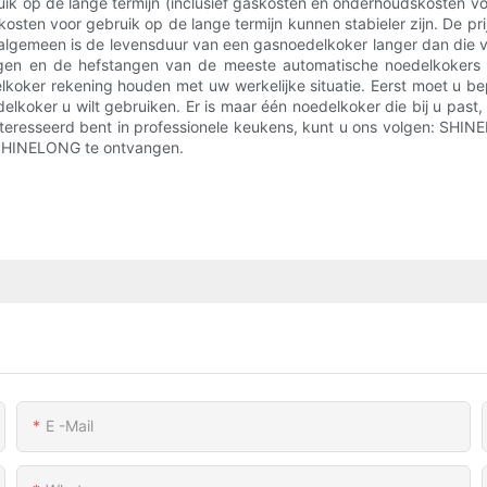
k op de lange termijn (inclusief gaskosten en onderhoudskosten voo
osten voor gebruik op de lange termijn kunnen stabieler zijn. De p
 algemeen is de levensduur van een gasnoedelkoker langer dan die 
ngen en de hefstangen van de meeste automatische noedelkokers o
oker rekening houden met uw werkelijke situatie. Eerst moet u bepa
delkoker u wilt gebruiken. Er is maar één noedelkoker die bij u past,
teresseerd bent in professionele keukens, kunt u ons volgen: SHINE
n SHINELONG te ontvangen.
E -mail