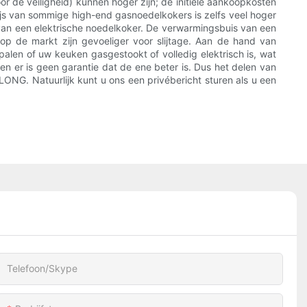
r de veiligheid) kunnen hoger zijn; de initiële aankoopkosten
rijs van sommige high-end gasnoedelkokers is zelfs veel hoger
van een elektrische noedelkoker. De verwarmingsbuis van een
p de markt zijn gevoeliger voor slijtage. Aan de hand van
len of uw keuken gasgestookt of volledig elektrisch is, wat
 en er is geen garantie dat de ene beter is. Dus het delen van
LONG. Natuurlijk kunt u ons een privébericht sturen als u een
Telefoon/skype