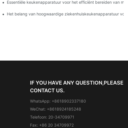
 upgraden
Essentiële keukenapparatuur voor het efficiënt bereiden van maa
Het belang van hoogwaardige ziekenhuiskeukenapparatuur voor
IF YOU HAVE ANY QUESTION,PLEASE
CONTACT US.
WhatsApp: +8618902337180
WeChat: +8618924185248
Telefoon: 20-34709971
Fax: +86 20 34709972