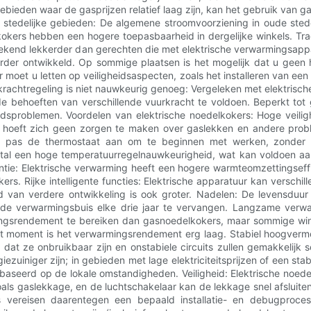
ebieden waar de gasprijzen relatief laag zijn, kan het gebruik van
stedelijke gebieden: De algemene stroomvoorziening in oude stedeli
ers hebben een hogere toepasbaarheid in dergelijke winkels. Trad
ekend lekkerder dan gerechten die met elektrische verwarmingsappa
rder ontwikkeld. Op sommige plaatsen is het mogelijk dat u geen 
moet u letten op veiligheidsaspecten, zoals het installeren van een
rkrachtregeling is niet nauwkeurig genoeg: Vergeleken met elektrisc
e behoeften van verschillende vuurkracht te voldoen. Beperkt tot 
sproblemen. Voordelen van elektrische noedelkokers: Hoge veiligh
u hoeft zich geen zorgen te maken over gaslekken en andere probl
 pas de thermostaat aan om te beginnen met werken, zonder in
stal een hoge temperatuurregelnauwkeurigheid, wat kan voldoen aa
ie: Elektrische verwarming heeft een hogere warmteomzettingseffic
. Rijke intelligente functies: Elektrische apparatuur kan verschille
id van verdere ontwikkeling is ook groter. Nadelen: De levensduu
e verwarmingsbuis elke drie jaar te vervangen. Langzame verwarm
ngsrendement te bereiken dan gasnoedelkokers, maar sommige win
 moment is het verwarmingsrendement erg laag. Stabiel hoogvermoge
 dat ze onbruikbaar zijn en onstabiele circuits zullen gemakkelijk
iniger zijn; in gebieden met lage elektriciteitsprijzen of een stab
baseerd op de lokale omstandigheden. Veiligheid: Elektrische noede
oals gaslekkage, en de luchtschakelaar kan de lekkage snel afsluit
s vereisen daarentegen een bepaald installatie- en debugproces