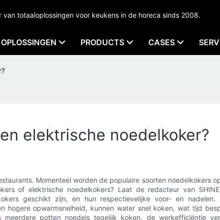
an totaaloplossingen voor keukens in de horeca sinds 2008.
OPLOSSINGEN
PRODUCTS
CASES
SERV
r?
een elektrische noedelkoker?
restaurants. Momenteel worden de populaire soorten noedelkokers o
lkokers of elektrische noedelkokers? Laat de redacteur van S
kokers geschikt zijn, en hun respectievelijke voor- en nadelen
 hogere opwarmsnelheid, kunnen water snel koken, wat tijd bespaa
meerdere potten noedels tegelijk koken, de werkefficiëntie ver