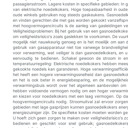
passagiersstroom. Lagere kosten in specifieke gebieden: In g
van elektrische noedelkokers. Hoge toepasbaarheid in oude 
oude winkels gebruiken nog steeds gaskeukens. Gasnoedelkok
en vinden gerechten die met gas worden gekookt vanzelfspr
met hoogvermogencircuits is de aanleg van gasleidingen ve
Veiligheidsproblemen: Bij het gebruik van een gasnoedelkoker 
om veiligheidsrisico's zoals gaslekken te voorkomen. De vuu
mogelijk niet nauwkeurig genoeg en is het moeilijk om aan d
gebruik van gasapparatuur niet toe vanwege brandveiligheid
voor verwarming, wat veiliger is dan gasnoedelkokers, en 
eenvoudig te bedienen. Schakel gewoon de stroom in en
temperatuurregeling: Elektrische noedelkokers hebben mee
gekookte noedels kan garanderen. Hoge verwarmingsefficiënt
het heeft een hogere verwarmingssnelheid dan gasnoedelkokers
en het is ook beter in energiebesparing, en de mogelijkhe
verwarmingsbuis wordt over het algemeen aanbevolen om d
hebben voldoende vermogen nodig om een ​​hoger verwarmi
en kiezen voor noedelkokers met een laag vermogen. Op dat
hoogvermogencircuits nodig. Stroomuitval zal ervoor zorgen
gebieden met lage gasprijzen kunnen gasnoedelkokers energiezu
energiezuiniger zijn. De specifieke kosten moeten worden ge
U hoeft zich geen zorgen te maken over veiligheidsrisico's z
bedienen en geschikt voor snel gebruik; gasnoedelkoker