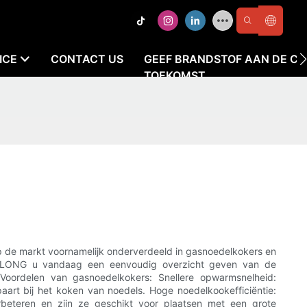
ICE
CONTACT US
GEEF BRANDSTOF AAN DE CU
TOEKOMST
p de markt voornamelijk onderverdeeld in gasnoedelkokers en
HINELONG u vandaag een eenvoudig overzicht geven van de
. Voordelen van gasnoedelkokers: Snellere opwarmsnelheid:
rt bij het koken van noedels. Hoge noedelkookefficiëntie:
beteren en zijn ze geschikt voor plaatsen met een grote