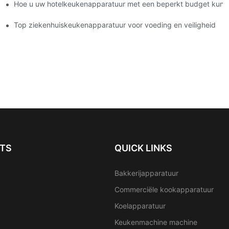
Hoe u uw hotelkeukenapparatuur met een beperkt budget kunt
elkeuken
iële apparatuur?
Top ziekenhuiskeukenapparatuur voor voeding en veiligheid
TS
QUICK LINKS
Bakkerijapparatuur
Commerciële kookapparatuur
Koelapparatuur
Keukenmachine machine