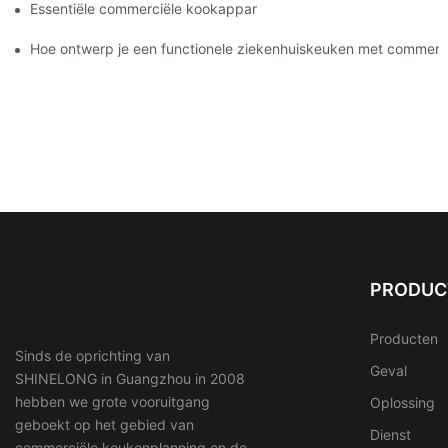
Essentiële commerciële kookapparatuur voor een moderne hot
Hoe ontwerp je een functionele ziekenhuiskeuken met commerc
PRODUC
Producten
Sinds de oprichting van
Geval
SHINELONG in Guangzhou in 2008
hebben we grote vooruitgang
Oplossing
geboekt op het gebied van
Dienst
commerciële keukenplanning en de