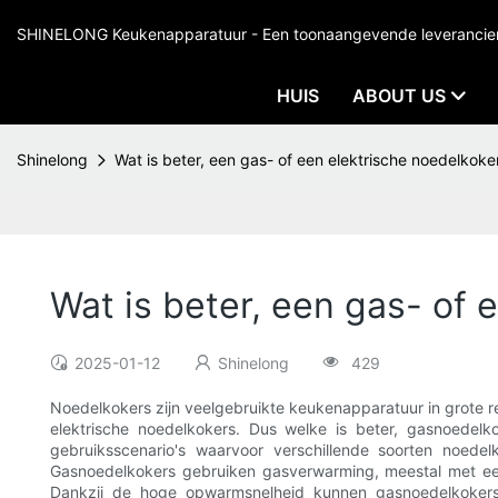
SHINELONG Keukenapparatuur - Een toonaangevende leverancier v
HUIS
ABOUT US
Shinelong
Wat is beter, een gas- of een elektrische noedelkoke
Wat is beter, een gas- of 
2025-01-12
Shinelong
429
Noedelkokers zijn veelgebruikte keukenapparatuur in grote 
elektrische noedelkokers. Dus welke is beter, gasnoede
gebruiksscenario's waarvoor verschillende soorten noedel
Gasnoedelkokers gebruiken gasverwarming, meestal met een
Dankzij de hoge opwarmsnelheid kunnen gasnoedelkokers 