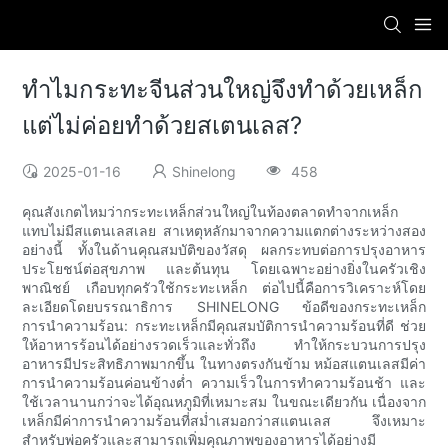
ทำไมกระทะจีนส่วนใหญ่จึงทำด้วยเหล็ก
แต่ไม่ค่อยทำด้วยสเตนเลส?
2025-01-16
Shinelong
458
คุณสังเกตไหมว่ากระทะเหล็กส่วนใหญ่ในท้องตลาดทำจากเหล็ก
แทบไม่มีสแตนเลสเลย สาเหตุหลักมาจากความแตกต่างระหว่างสอง
อย่างนี้ ทั้งในด้านคุณสมบัติของวัสดุ ผลกระทบต่อการปรุงอาหาร
ประโยชน์ต่อสุขภาพ และต้นทุน โดยเฉพาะอย่างยิ่งในครัวเชิง
พาณิชย์ เกือบทุกครัวใช้กระทะเหล็ก ต่อไปนี้คือการวิเคราะห์โดย
ละเอียดโดยบรรณาธิการ SHINELONG ข้อดีของกระทะเหล็ก
การนำความร้อน: กระทะเหล็กมีคุณสมบัติการนำความร้อนที่ดี ช่วย
ให้อาหารร้อนได้อย่างรวดเร็วและทั่วถึง ทำให้กระบวนการปรุง
อาหารมีประสิทธิภาพมากขึ้น ในทางตรงกันข้าม หม้อสแตนเลสมีค่า
การนำความร้อนค่อนข้างต่ำ ความเร็วในการทำความร้อนช้า และ
ใช้เวลานานกว่าจะได้อุณหภูมิที่เหมาะสม ในขณะเดียวกัน เนื่องจาก
เหล็กมีค่าการนำความร้อนที่สม่ำเสมอกว่าสแตนเลส จึงเหมาะ
สำหรับพ่อครัวและสามารถเพิ่มคุณภาพของอาหารได้อย่างมี