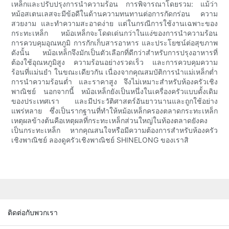
เหล็กและปรับปรุงการนำความร้อน การพิจารณาโดยรวม: แม้ว่า
หม้อสเตนเลสจะมีข้อดีในด้านความทนทานต่อการกัดกร่อน ความ
สวยงาม และทำความสะอาดง่าย แต่ในกรณีการใช้งานเฉพาะของ
กระทะเหล็ก หม้อเหล็กจะโดดเด่นกว่าในแง่ของการนำความร้อน
การควบคุมอุณหภูมิ การกักเก็บสารอาหาร และประโยชน์ต่อสุขภาพ
ดังนั้น หม้อเหล็กจึงมักเป็นตัวเลือกที่ดีกว่าสำหรับการปรุงอาหารที่
ต้องใช้อุณหภูมิสูง ความร้อนอย่างรวดเร็ว และการควบคุมความ
ร้อนที่แม่นยำ ในขณะเดียวกัน เนื่องจากคุณสมบัติการนำแม่เหล็กต่ำ
การนำความร้อนต่ำ และราคาสูง จึงไม่เหมาะสำหรับห้องครัวเชิง
พาณิชย์ นอกจากนี้ หม้อเหล็กยังเป็นหนึ่งในเครื่องครัวแบบดั้งเดิม
ของประเทศเรา และมีประวัติศาสตร์อันยาวนานและถูกใช้อย่าง
แพร่หลาย ซึ่งเป็นรากฐานที่ทำให้หม้อเหล็กครองตลาดกระทะเหล็ก
เหตุผลข้างต้นคือเหตุผลที่กระทะเหล็กส่วนใหญ่ในท้องตลาดยังคง
เป็นกระทะเหล็ก หากคุณสนใจหรือมีความต้องการสำหรับห้องครัว
เชิงพาณิชย์ ลองดูครัวเชิงพาณิชย์ SHINELONG ของเราสิ
ติดต่อกับพวกเรา