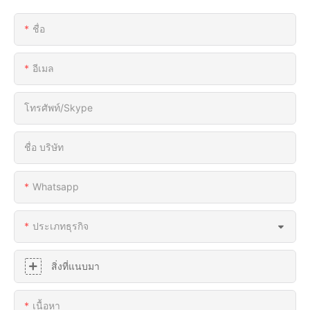
ชื่อ
อีเมล
โทรศัพท์/skype
ชื่อ บริษัท
Whatsapp
ประเภทธุรกิจ
สิ่งที่แนบมา
เนื้อหา