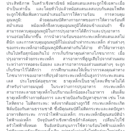
ประสิทธิภาพ ในครัวเชิงพาณิชย์ หม้อสแตนเลสจะถูกใช้เฉพาะเมื่อ
จำเป็นเท่านั้น และโดยทั่วไปแล้วหม้อสแตนเลสแบบก้นคอมโพสิต
จะถูกใช้เพื่อเพิ่มความสม่ำเสมอในการให้ความร้อน การควบคุม
อุณหภูมิ: ด้วยคุณสมบัติทางกายภาพของการให้ความร้อนที่
สม่ำเสมอ หม้อเหล็กจึงควบคุมอุณหภูมิได้ค่อนข้างแม่นยำ ซึ่ง
สามารถควบคุมอุณหภูมิในการปรุงอาหารได้ดีกว่าและปรุงอาหาร
จานอร่อยได้มากขึ้น การนำความร้อนของกระทะเหล็กสแตนเลสไม่
ดีนัก และการควบคุมอุณหภูมิก็ไม่แม่นยำเท่ากระทะเหล็ก ส่วนต่างๆ
ของกระทะเหล็กอาจมีอุณหภูมิที่แตกต่างกันได้ง่าย ทำให้อาหารสุก
เกินไปหรือสุกน้อยเกินไป การเก็บรักษาคุณค่าทางโภชนาการ: เมื่อ
ปรุงอาหารด้วยกระทะเหล็ก สารอาหารที่สูญเสียไปจากส่วนผสม
ระหว่างการทอดจะน้อยลง และสารอาหารของส่วนผสมต่างๆ จะถูก
เก็บรักษาไว้ได้ดีกว่า การศึกษาแสดงให้เห็นว่าการคงคุณค่าทาง
โภชนาการของอาหารที่ปรุงด้วยกระทะเหล็กนั้นสูงกว่ากระทะสแตน
เลส ประโยชน์ต่อสุขภาพ: ธาตุเหล็กเป็นธาตุโลหะที่ขาดไม่ได้
สำหรับร่างกายมนุษย์ ในระหว่างการปรุงอาหาร กระทะเหล็ก
สามารถละลายธาตุเหล็กในปริมาณเล็กน้อยลงในอาหาร เติมเต็ม
ธาตุเหล็กที่ร่างกายต้องการ และช่วยป้องกันปัญหาสุขภาพ เช่น โรค
โลหิตจาง ไม่ติดกระทะ: หลังจากต้มอย่างถูกวิธี กระทะเหล็กจะเกิด
ฟิล์มป้องกันตามธรรมชาติ ซึ่งมีคุณสมบัติไม่ติดกระทะและลดปัญหา
อาหารติดกระทะ การนำไฟฟ้าแม่เหล็ก: กระทะเหล็กมีคุณสมบัตินำ
ไฟฟ้าแม่เหล็ก ปัจจุบันครัวเชิงพาณิชย์กำลังค่อยๆ เปลี่ยนไปใช้
ครัวไฟฟ้าทั้งหมด จีนยังสนับสนุนการใช้ความร้อนไฟฟ้าแม่เหล็ก
ไฟฟ้าแทนครัวแก๊สแบบดั้งเดิม อุปกรณ์แม่เหล็กไฟฟ้าส่วนใหญ่สร้าง