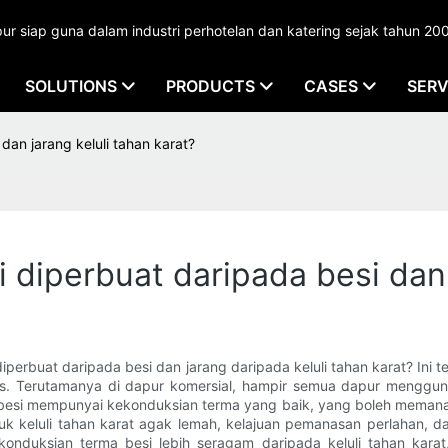
 siap guna dalam industri perhotelan dan katering sejak tahun 20
SOLUTIONS
PRODUCTS
CASES
SERV
an jarang keluli tahan karat?
diperbuat daripada besi dan j
erbuat daripada besi dan jarang daripada keluli tahan karat? Ini
. Terutamanya di dapur komersial, hampir semua dapur menggunakan 
i besi mempunyai kekonduksian terma yang baik, yang boleh mema
uk keluli tahan karat agak lemah, kelajuan pemanasan perlahan, 
nduksian terma besi lebih seragam daripada keluli tahan karat