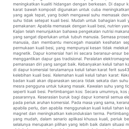
meningkatkan kualiti hidangan dengan berkesan. Di dapur ko
karat bawah komposit digunakan untuk cuba meningkatkan
yang agak tepat, yang boleh mengawal suhu memasak dengan
suhu tidak setepat kuali besi. Mudah untuk bahagian kua
pemakanan: Apabila memasak dengan kuali besi, nutrien yang
Kajian telah menunjukkan bahawa pengekalan nutrisi makanan 
yang sangat diperlukan untuk tubuh manusia. Semasa proses 
manusia, dan membantu mencegah masalah kesihatan sepert
permukaan kuali besi, yang mempunyai kesan tidak melekat
magnetik. Dapur komersial hari ini secara beransur-ansur 
menggantikan dapur gas tradisional. Peralatan elektromag
pemanasan diri yang sangat baik. Kebanyakan keluli tahan k
di dapur komersial terutamanya keluli tahan karat ferit sus4
kelebihan kuali besi. Kelemahan kuali keluli tahan karat: K
badan kuali akan dipanaskan secara tidak sekata dan suh
mesra pengguna untuk tukang masak. Kawalan suhu yang tidak
seperti kuali besi. Pertimbangan kos: Secara umumnya, kos 
pasarannya. Keserasian buruk bagi dapur komersil semua el
pada periuk aruhan komersial. Pada masa yang sama, kerana
apabila perlu, dan apabila menggunakan kuali keluli tahan k
magnet dan meningkatkan kekonduksian terma. Pertimbangan
yang mudah, dalam senario aplikasi khusus kuali, periuk be
selalunya merupakan pilihan yang lebih baik dalam situas