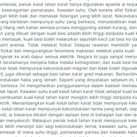
mersial, periuk keluli tahan karat hanya digunakan apabila ia terp
 keseragaman pemanasan. Kawalan suhu: Oleh kerana sifat fizika
 lebih baik dan memasak hidangan yang lebih lazat. Kekonduksian
li yang berlainan mempunyai suhu yang berbeza, menyebabkan mak
 hilang oleh bahan semasa proses menggoreng adalah kurang, dan nu
yang dibuat dengan kuali besi adalah lebih tinggi daripada kuali k
memasak, kuali besi boleh melarutkan sejumlah kecil zat besi ke 
i anemia. Tidak melekat fizikal: Selepas rawatan mendidih yan
 fizikal dan mengurangkan fenomena makanan melekat pada kuali.
bergerak ke arah dapur semua elektrik. Negara ini juga sangat m
net terutamanya menjana haba melalui kemagnetan, dan kuali besi
arat tidak mempunyai kekonduksian magnet dan tidak boleh digunaka
30, juga dikenali sebagai besi tahan karat gred makanan. Berbanding
ekonduksian haba yang lemah: Seperti yang dinyatakan sebelum ini,
u berbeza. Ini mengehadkan penggunaannya dalam kaedah memasak s
 tepat: Kawalan suhu kuali keluli tahan karat tidak setepat kuali 
pembuatan kuali keluli tahan karat mungkin lebih tinggi daripada 
ektrik: Memandangkan kuali keluli tahan karat tidak mempunyai kek
 keluli tahan karat mempunyai kekonduksian terma yang lemah, dap
arat, ia biasanya dibalut dengan lapisan besi di bahagian luar dan
 menyeluruh: Walaupun periuk keluli tahan karat mempunyai kele
si lebih menonjol dari segi kekonduksian terma, kawalan suhu, pen
i memasak di mana suhu tinggi, pemanasan pantas dan kawalan ha