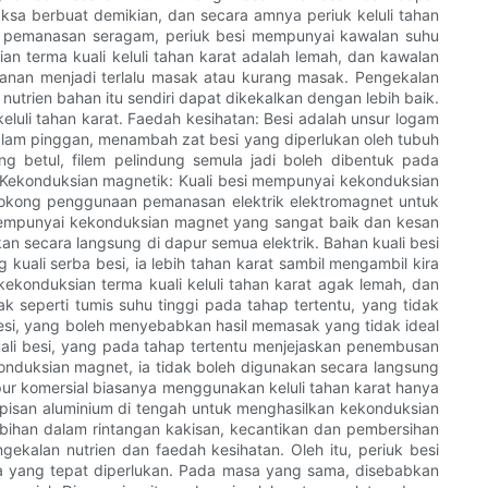
aksa berbuat demikian, dan secara amnya periuk keluli tahan
l pemanasan seragam, periuk besi mempunyai kawalan suhu
 terma kuali keluli tahan karat adalah lemah, dan kawalan
anan menjadi terlalu masak atau kurang masak. Pengekalan
trien bahan itu sendiri dapat dikekalkan dengan lebih baik.
eluli tahan karat. Faedah kesihatan: Besi adalah unsur logam
dalam pinggan, menambah zat besi yang diperlukan oleh tubuh
g betul, filem pelindung semula jadi boleh dibentuk pada
 Kekonduksian magnetik: Kuali besi mempunyai kekonduksian
enyokong penggunaan pemanasan elektrik elektromagnet untuk
 mempunyai kekonduksian magnet yang sangat baik dan kesan
n secara langsung di dapur semua elektrik. Bahan kuali besi
 kuali serba besi, ia lebih tahan karat sambil mengambil kira
 kekonduksian terma kuali keluli tahan karat agak lemah, dan
eperti tumis suhu tinggi pada tahap tertentu, yang tidak
besi, yang boleh menyebabkan hasil memasak yang tidak ideal
kuali besi, yang pada tahap tertentu menjejaskan penembusan
onduksian magnet, ia tidak boleh digunakan secara langsung
ur komersial biasanya menggunakan keluli tahan karat hanya
 lapisan aluminium di tengah untuk menghasilkan kekonduksian
bihan dalam rintangan kakisan, kecantikan dan pembersihan
gekalan nutrien dan faedah kesihatan. Oleh itu, periuk besi
ba yang tepat diperlukan. Pada masa yang sama, disebabkan