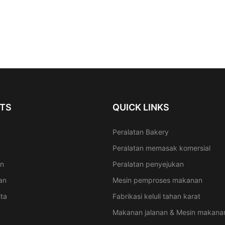
TS
QUICK LINKS
Peralatan Bakery
Peralatan memasak komersial
an
Peralatan penyejukan
an
Mesin pemproses makanan
ita
Fabrikasi keluli tahan karat
Makanan jalanan & Mesin makanan