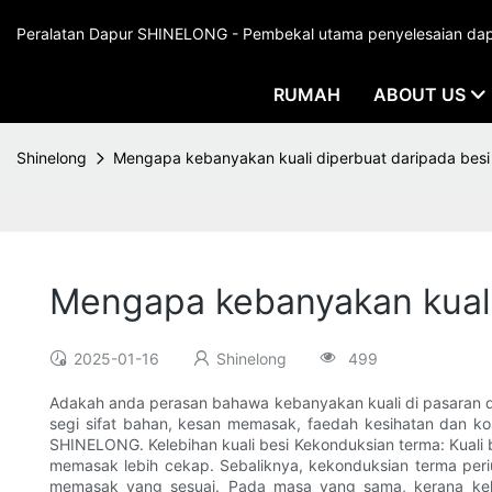
Peralatan Dapur SHINELONG - Pembekal utama penyelesaian dapur
RUMAH
ABOUT US
Shinelong
Mengapa kebanyakan kuali diperbuat daripada besi d
Mengapa kebanyakan kuali 
2025-01-16
Shinelong
499
Adakah anda perasan bahawa kebanyakan kuali di pasaran dip
segi sifat bahan, kesan memasak, faedah kesihatan dan kos
SHINELONG. Kelebihan kuali besi Kekonduksian terma: Kual
memasak lebih cekap. Sebaliknya, kekonduksian terma peri
memasak yang sesuai. Pada masa yang sama, kerana keko