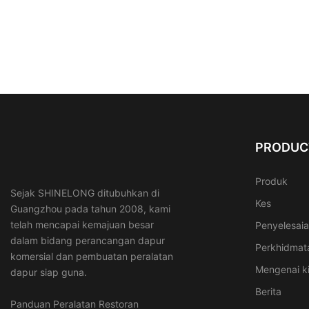
PRODUC
Produk
Sejak SHINELONG ditubuhkan di
Kes
Guangzhou pada tahun 2008, kami
telah mencapai kemajuan besar
Penyelesai
dalam bidang perancangan dapur
Perkhidmat
komersial dan pembuatan peralatan
Mengenai k
dapur siap guna.
Berita
Panduan Peralatan Restoran