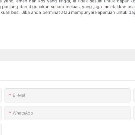
yang lemah dan kos yang tinggi, ia tidak sesuai untuk dapur kome
ng panjang dan digunakan secara meluas, yang juga meletakkan as
kuali besi. Jika anda berminat atau mempunyai keperluan untuk da
E -mel
WhatsApp