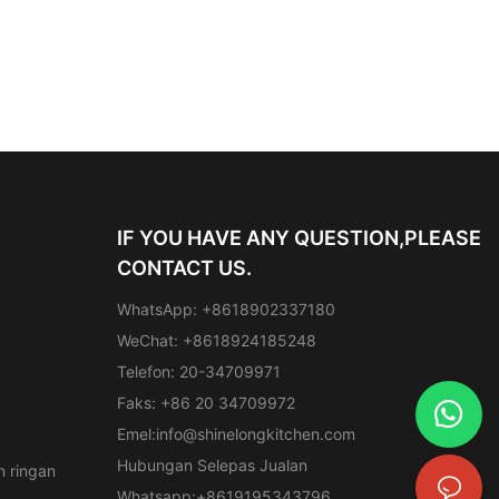
IF YOU HAVE ANY QUESTION,PLEASE
CONTACT US.
WhatsApp: +8618902337180
WeChat: +8618924185248
Telefon: 20-34709971
Faks: +86 20 34709972
Emel:
info@shinelongkitchen.com
Hubungan Selepas Jualan
 ringan
Whatsapp:+8619195343796