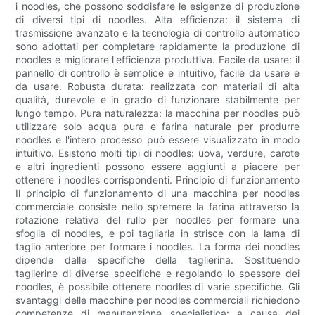
i noodles, che possono soddisfare le esigenze di produzione
di diversi tipi di noodles. Alta efficienza: il sistema di
trasmissione avanzato e la tecnologia di controllo automatico
sono adottati per completare rapidamente la produzione di
noodles e migliorare l'efficienza produttiva. Facile da usare: il
pannello di controllo è semplice e intuitivo, facile da usare e
da usare. Robusta durata: realizzata con materiali di alta
qualità, durevole e in grado di funzionare stabilmente per
lungo tempo. Pura naturalezza: la macchina per noodles può
utilizzare solo acqua pura e farina naturale per produrre
noodles e l'intero processo può essere visualizzato in modo
intuitivo. Esistono molti tipi di noodles: uova, verdure, carote
e altri ingredienti possono essere aggiunti a piacere per
ottenere i noodles corrispondenti. Principio di funzionamento
Il principio di funzionamento di una macchina per noodles
commerciale consiste nello spremere la farina attraverso la
rotazione relativa del rullo per noodles per formare una
sfoglia di noodles, e poi tagliarla in strisce con la lama di
taglio anteriore per formare i noodles. La forma dei noodles
dipende dalle specifiche della taglierina. Sostituendo
taglierine di diverse specifiche e regolando lo spessore dei
noodles, è possibile ottenere noodles di varie specifiche. Gli
svantaggi delle macchine per noodles commerciali richiedono
competenze di manutenzione specialistica: a causa dei