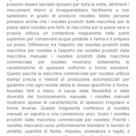
possono essere lasciate riposare per tutta la notte, altrimenti i
meccanismi interni si incepperebbero facilmente e non
sarebbero in grado di produrre noodles. Molte persone
pensano anche che i noodles prodotti dalle macchine per la
pasta siano noodles pre-fatti: la macchina per la pasta vera e
propria utilizza un contenitore trasparente nella parte
superiore per conservare acqua potabile e farina e li prepara
sul posto. Differenza tra l'aspetto dei noodles prodotti dalla
macchina per noodles e l'aspetto dei noodles prodotti dalla
macchina manuale: i noodles prodotti dalla macchina
commerciale per noodles mostrano solitamente le
caratteristiche di spessore uniforme e forma standard.
Questo perché la macchina commerciale per noodles utilizza
stampi precisi e metodi di produzione automatizzati per
garantire che ogni noodle abbia le stesse specifiche e forma.
Noodles fatti a mano: A causa della flessibilità e della
diversità del funzionamento manuale, i noodles manuali
mostrano spesso le caratteristiche di spessore irregolare e
forme diverse. Questa irregolarità conferisce ai noodles
manuali un aspetto e una consistenza unici. Gusto I noodles
prodotti dalla macchina commerciale per noodles: Poiché i
noodles meccanici sono uniformemente standard in termini di
umidità, quantità di farina, impasto, pressatura e taglio, il