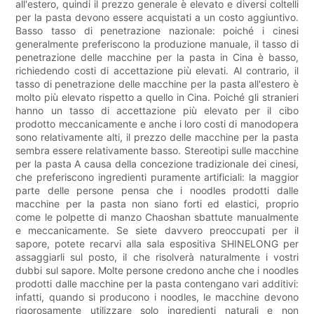
all'estero, quindi il prezzo generale è elevato e diversi coltelli
per la pasta devono essere acquistati a un costo aggiuntivo.
Basso tasso di penetrazione nazionale: poiché i cinesi
generalmente preferiscono la produzione manuale, il tasso di
penetrazione delle macchine per la pasta in Cina è basso,
richiedendo costi di accettazione più elevati. Al contrario, il
tasso di penetrazione delle macchine per la pasta all'estero è
molto più elevato rispetto a quello in Cina. Poiché gli stranieri
hanno un tasso di accettazione più elevato per il cibo
prodotto meccanicamente e anche i loro costi di manodopera
sono relativamente alti, il prezzo delle macchine per la pasta
sembra essere relativamente basso. Stereotipi sulle macchine
per la pasta A causa della concezione tradizionale dei cinesi,
che preferiscono ingredienti puramente artificiali: la maggior
parte delle persone pensa che i noodles prodotti dalle
macchine per la pasta non siano forti ed elastici, proprio
come le polpette di manzo Chaoshan sbattute manualmente
e meccanicamente. Se siete davvero preoccupati per il
sapore, potete recarvi alla sala espositiva SHINELONG per
assaggiarli sul posto, il che risolverà naturalmente i vostri
dubbi sul sapore. Molte persone credono anche che i noodles
prodotti dalle macchine per la pasta contengano vari additivi:
infatti, quando si producono i noodles, le macchine devono
rigorosamente utilizzare solo ingredienti naturali e non