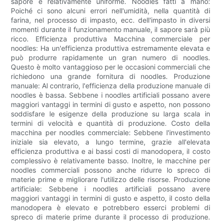
sapore è relativamente uniforme. Noodles fatti a mano:
Poiché ci sono alcuni errori nell'umidità, nella quantità di
farina, nel processo di impasto, ecc. dell'impasto in diversi
momenti durante il funzionamento manuale, il sapore sarà più
ricco. Efficienza produttiva Macchina commerciale per
noodles: Ha un'efficienza produttiva estremamente elevata e
può produrre rapidamente un gran numero di noodles.
Questo è molto vantaggioso per le occasioni commerciali che
richiedono una grande fornitura di noodles. Produzione
manuale: Al contrario, l'efficienza della produzione manuale di
noodles è bassa. Sebbene i noodles artificiali possano avere
maggiori vantaggi in termini di gusto e aspetto, non possono
soddisfare le esigenze della produzione su larga scala in
termini di velocità e quantità di produzione. Costo della
macchina per noodles commerciale: Sebbene l'investimento
iniziale sia elevato, a lungo termine, grazie all'elevata
efficienza produttiva e ai bassi costi di manodopera, il costo
complessivo è relativamente basso. Inoltre, le macchine per
noodles commerciali possono anche ridurre lo spreco di
materie prime e migliorare l'utilizzo delle risorse. Produzione
artificiale: Sebbene i noodles artificiali possano avere
maggiori vantaggi in termini di gusto e aspetto, il costo della
manodopera è elevato e potrebbero esserci problemi di
spreco di materie prime durante il processo di produzione.